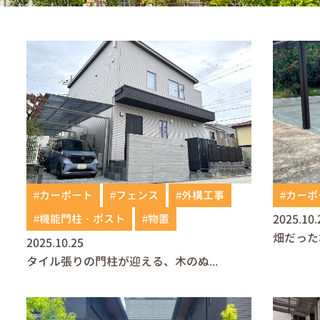
#カーポート
#フェンス
#外構工事
#カーポ
#機能門柱・ポスト
#物置
2025.10.
畑だった
2025.10.25
タイル張りの門柱が迎える、木のぬ...