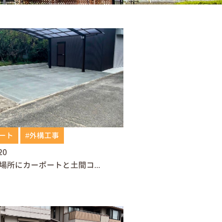
ート
#外構工事
20
場所にカーポートと土間コ...