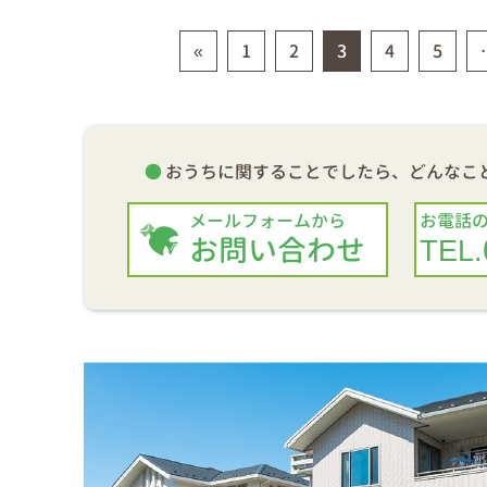
ts navigation
«
1
2
3
4
5
おうちに関することでしたら、
どんなこ
メールフォームから
お電話
お問い合わせ
TEL.