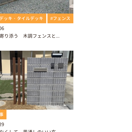
ドデッキ・タイルデッキ
#フェンス
06
寄り添う 木調フェンスと...
事
29
なくして、風通しのいい玄...