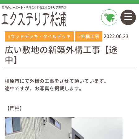
お問い
合わせ
2022.06.23
#ウッドデッキ・タイルデッキ
#外構工事
広い敷地の新築外構工事【途
中】
橿原市にて外構の工事をさせて頂いています。
途中ですが、お写真を掲載します。
【門柱】